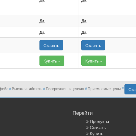
и
Да
Да
Да
Да
Скачать
Скачать
Купить »
Купить »
рфейс
Высокая гибкость
Бессрочная лицензия
Приемлемые цены
Ска
//
//
//
//
Перейти
Продукты
Скачать
Купить