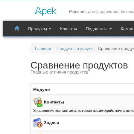
CRM системы
Решения для управления бизне
Сравнение CRM систем, программ складского учета
Функциональные возможности систем автоматизаци
Продукты
Клиенты
Поддержка
Компа
Продукты
Главная
Продукты и услуги
Сравнение проду
Сравнение
продуктов
Главные отличия продуктов
Модули
Контакты
Управление контактами, история взаимодействия с кли
Задачи