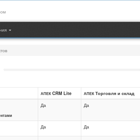
Контакты
сом
.
support@apec.com.ua
и.
ния
ктов
CRM Lite
Торговля и склад
АПЕК
АПЕК
Да
Да
ентами
Да
Да