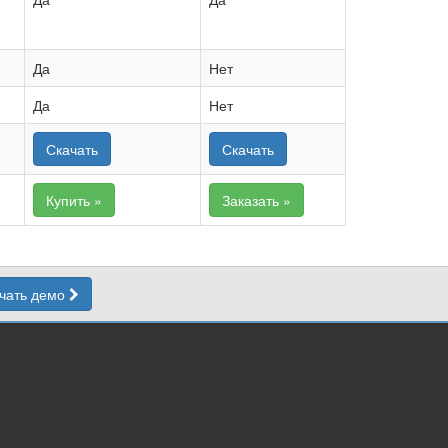
Да
Нет
Да
Нет
Скачать
Скачать
Купить »
Заказать »
чать демо