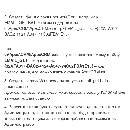
2. Создать файл с расширением *.bat, например
EMAIL_GET.BAT, с таким содержимым
c:\Apec\CRM\ApecCRM.exe -rp=EMAIL_GET -cn={32AFA017-
BAC2-4124-A347-74C02FDA1E15}
, где
c:\Apec\CRM\ApecCRM.exe
– пусть к исполняемому файлу
EMAIL_GET
– код плагина
{32AFA017-BAC2-4124-A347-74C02FDA1E15}
– код
подключения, его можно взять с файла ApecCRM.ini
3. Создать задачу Windows для запуска email_get.bat по
расписанию
Пример написан в статье «Как создать задачу Windows для
запуска по расписанию
4. Запуск плагина будет осуществляться под пользователем
Администратор, соответственно почта будет приниматься
только по тем ящикам, в которые добавлен пользователь
Администратор