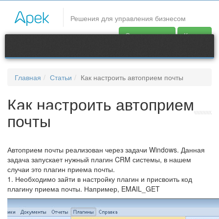
CRM системы
Решения для управления бизнесом
В статье рассмотрено на примерах и рисунках, как можно
Скачать демо
Купить
настроить автоприем почты
Продукты
Контакты
Главная
Статьи
Как настроить автоприем почты
support@apec.com.ua
Как настроить автоприем
почты
Автоприем почты реализован через задачи Windows. Данная
задача запускает нужный плагин CRM системы, в нашем
случаи это плагин приема почты.
1. Необходимо зайти в настройку плагин и присвоить код
плагину приема почты. Например, EMAIL_GET