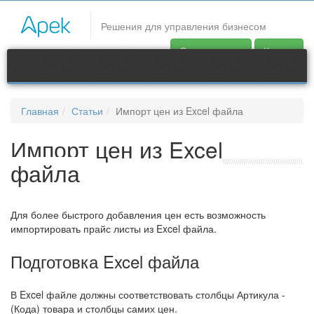
CRM системы
Решения для управления бизнесом
Для более быстрого добавления цен есть возможность
Скачать демо
Купить
импортировать прайс листы из Excel файла.
Продукты
Контакты
Главная
Статьи
Импорт цен из Excel файла
support@apec.com.ua
Импорт цен из Excel
файла
Для более быстрого добавления цен есть возможность
импортировать прайс листы из Excel файла.
Подготовка Excel файла
В Excel файле должны соответствовать столбцы Артикула -
(Кода) товара и столбцы самих цен.