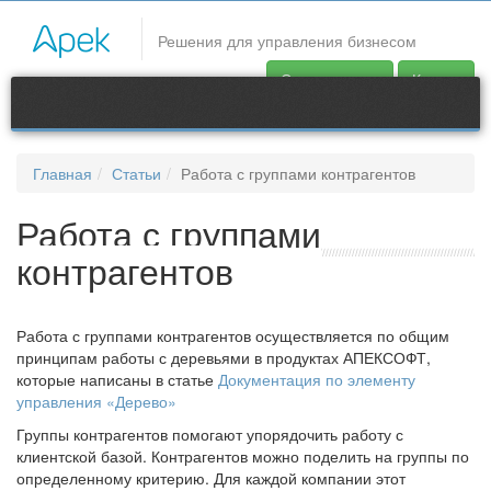
CRM системы
Решения для управления бизнесом
Группы контрагентов помогают упорядочить работу с
Скачать демо
Купить
клиентской базой. По определенному критерию базу клиентов
можно поделить на группы. Для каждой компании этот
критерий индивидуален в зависимости от рода деятельности.
Главная
Статьи
Работа с группами контрагентов
Продукты
Контакты
Работа с группами
контрагентов
support@apec.com.ua
Работа с группами контрагентов осуществляется по общим
принципам работы с деревьями в продуктах АПЕКСОФТ,
которые написаны в статье
Документация по элементу
управления «Дерево»
Группы контрагентов помогают упорядочить работу с
клиентской базой. Контрагентов можно поделить на группы по
определенному критерию. Для каждой компании этот