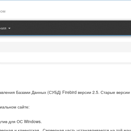
Контакты
сом
d
support@apec.com.ua
ния
ления Базами Данных (СУБД) Firebird версии 2.5. Старые версии 
иальном сайте:
утив для ОС Windows.
ерверная и клиентская. Серверная часть устанавливается на той м