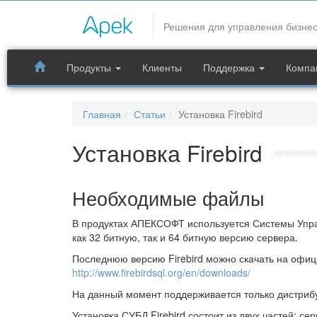
CRM системы
Решения для управления бизне
В статье описана процедура установки СУБД Firebir
для программных продуктов АПЕКСОФТ
Продукты
Клиенты
Поддержка
Компа
Продукты
Главная
Статьи
Установка Firebird
Установка Firebird
Необходимые файлы
В продуктах АПЕКСОФТ используется Системы Управ
как 32 битную, так и 64 битную версию сервера.
Последнюю версию Firebird можно скачать на офиц
http://www.firebirdsql.org/en/downloads/
На данный момент поддерживается только дистриб
Установка СУБД Firebird состоит из двух частей: с