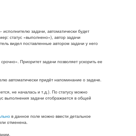
ю- исполнителю задачи, автоматически будет
мер: статус «выполнено»), автор задачи
тель видел поставленные автором задачи у него
срочно». Приоритет задачи позволяет ускорить ее
елю автоматически придёт напоминание о задаче.
тся, не началась и т.д.). По статусу можно
тус выполнения задачи отображается в общей
ально
в данное поле можно ввести детальное
или отменена.
ании.