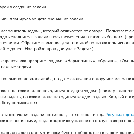
время создания задачи.
я или планируемая дата окончания задачи.
-исполнитель задачи, который отличается от автора. Пользовател
гда исполнитель задачи вносит изменения в какие-либо поля (при
нениями. Обратите внимание для того чтоб пользователь-исполни
айте далее Настройка прав доступа к Задаче ).
 справочника приоритет задачи: «Нормальный», «Срочно», «Очень 
 важные задачи.
напоминание «галочкой», по дате окончания автору или исполнит
ажает, на каком этапе находиться текущая задача (пример: выполняе
мым видеть, на каком этапе находиться каждая задача. Каждый ста
аботу пользователя.
аты окончания задачи: «отмена», «отложена» и т.д..
Результат дет
виться активными, когда в карточке установлен статус: завершена 
 данная задача автоматически будет отображаться в вашем распис