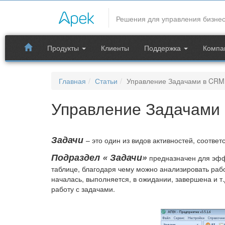
CRM системы
Решения для управления бизне
Раздел задачи предназначен для управления
задачами между пользователями CRM системы. В
Продукты
Клиенты
Поддержка
Компа
статье рассмотрено как: создать задачу себе или
другому пользователю, управлять задачами,
настраивать права доступа к задачам.
Главная
Статьи
Управление Задачами в CRM
Продукты
Управление Задачами
Задачи
– это один из видов активностей, соотв
Подраздел « Задачи»
предназначен для эффе
таблице, благодаря чему можно анализировать рабо
началась, выполняется, в ожидании, завершена и т
работу с задачами.