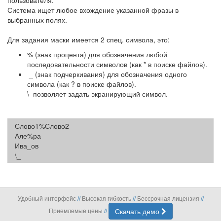
Система ищет любое вхождение указанной фразы в
выбранных полях.
Для задания маски имеется 2 спец. символа, это:
% (знак процента) для обозначения любой
последовательности символов (как * в поиске файлов).
_ (знак подчеркивания) для обозначения одного
символа (как ? в поиске файлов).
\ позволяет задать экранирующий символ.
Слово1%Слово2
Але%ра
Ива_ов
\_
Удобный интерфейс
Высокая гибкость
Бессрочная лицензия
//
//
//
Приемлемые цены
Скачать демо
//