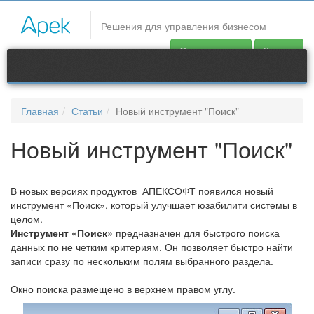
CRM системы
Решения для управления бизнесом
В новых версиях продуктов АПЕКСОФТ появился новый
Скачать демо
Купить
инструмент «Поиск», который улучшает юзабилити системы в
целом.
Продукты
Главная
Статьи
Новый инструмент "Поиск"
Контакты
Новый инструмент "Поиск"
support@apec.com.ua
В новых версиях продуктов АПЕКСОФТ появился новый
инструмент «Поиск», который улучшает юзабилити системы в
целом.
Инструмент «Поиск»
предназначен для быстрого поиска
данных по не четким критериям. Он позволяет быстро найти
записи сразу по нескольким полям выбранного раздела.
Окно поиска размещено в верхнем правом углу.